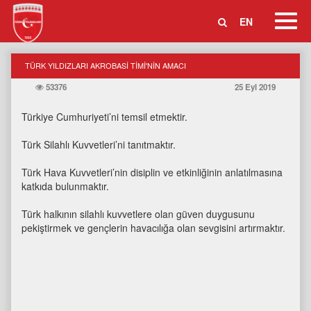
Toggl
EN
Navig
TÜRK YILDIZLARI AKROBASİ TİMİ'NİN AMACI
53376
25 Eyl 2019
Türkiye Cumhuriyeti’ni temsil etmektir.
Türk Silahlı Kuvvetleri’ni tanıtmaktır.
Türk Hava Kuvvetleri’nin disiplin ve etkinliğinin anlatılmasına
katkıda bulunmaktır.
Türk halkının silahlı kuvvetlere olan güven duygusunu
pekiştirmek ve gençlerin havacılığa olan sevgisini artırmaktır.