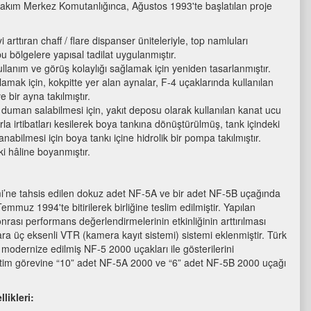
akım Merkez Komutanlığınca, Ağustos 1993'te başlatılan proje
rttıran chaff / flare dispanser üniteleriyle, top namluları
bu bölgelere yapısal tadilat uygulanmıştır.
ullanım ve görüş kolaylığı sağlamak için yeniden tasarlanmıştır.
lamak için, kokpitte yer alan aynalar, F-4 uçaklarında kullanılan
ve bir ayna takılmıştır.
duman salabilmesi için, yakıt deposu olarak kullanılan kanat ucu
la irtibatları kesilerek boya tankına dönüştürülmüş, tank içindeki
bilmesi için boya tankı içine hidrolik bir pompa takılmıştır.
i hâline boyanmıştır.
’ne tahsis edilen dokuz adet NF-5A ve bir adet NF-5B uçağında
Temmuz 1994'te bitirilerek birliğine teslim edilmiştir. Yapılan
onrası performans değerlendirmelerinin etkinliğinin arttırılması
ra üç eksenli VTR (kamera kayıt sistemi) sistemi eklenmiştir. Türk
n modernize edilmiş NF-5 2000 uçakları ile gösterilerini
 tim görevine “10” adet NF-5A 2000 ve “6” adet NF-5B 2000 uçağı
likleri: