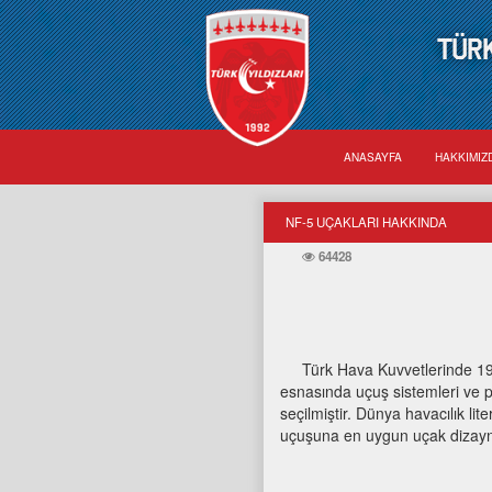
TÜRK
ANASAYFA
HAKKIMI
NF-5 UÇAKLARI HAKKINDA
64428
Türk Hava Kuvvetlerinde 1987'
esnasında uçuş sistemleri ve 
seçilmiştir. Dünya havacılık li
uçuşuna en uygun uçak dizaynı