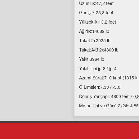
Uzunluk:47,2 feet
Genişlik:25,8 feet
Yükseklik:13,2 feet
Ağırlık:14689 lb
Takat:2x2925 lb
Takat:A/B 2x4300 lb
Yakıt:3964 lb
Yakıt Tipi:jp-8 / jp-4
Azami Sürat:710 knot (1315 k
G Limitleri:7,33 / -3,0
Dönüş Yarıçapı: 4800 feet / 0
Motor Tipi ve Gücü:2xGE J-85-