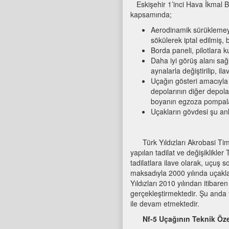
Eskişehir 1’inci Hava İkmal B
kapsamında;
Aerodinamik sürüklemeyi a
sökülerek iptal edilmiş, 
Borda paneli, pilotlara k
Daha iyi görüş alanı sağ
aynalarla değiştirilip, ila
Uçağın gösteri amacıyla 
depolarının diğer depolar
boyanın egzoza pompalana
Uçakların gövdesi şu ank
Türk Yıldızları Akrobasi Timi
yapılan tadilat ve değişiklikler 
tadilatlara ilave olarak, uçuş s
maksadıyla 2000 yılında uçakla
Yıldızları 2010 yılından itibare
gerçekleştirmektedir. Şu anda
ile devam etmektedir.
Nf-5 Uçağının Teknik Özel