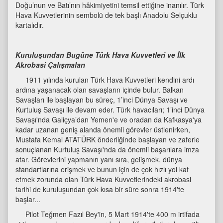
Doğu’nun ve Batı’nın hâkimiyetini temsil ettiğine inanılır. Türk
Hava Kuvvetlerinin sembolü de tek başlı Anadolu Selçuklu
kartalıdır.
Kuruluşundan Bugüne Türk Hava Kuvvetleri ve İlk
Akrobasi Çalışmaları
1911 yılında kurulan Türk Hava Kuvvetleri kendini ardı
ardına yaşanacak olan savaşların içinde bulur. Balkan
Savaşları ile başlayan bu süreç, 1’inci Dünya Savaşı ve
Kurtuluş Savaşı ile devam eder. Türk havacıları; 1’inci Dünya
Savaşı'nda Galiçya’dan Yemen'e ve oradan da Kafkasya'ya
kadar uzanan geniş alanda önemli görevler üstlenirken,
Mustafa Kemal ATATÜRK önderliğinde başlayan ve zaferle
sonuçlanan Kurtuluş Savaşı'nda da önemli başarılara imza
atar. Görevlerini yapmanın yanı sıra, gelişmek, dünya
standartlarına erişmek ve bunun için de çok hızlı yol kat
etmek zorunda olan Türk Hava Kuvvetlerindeki akrobasi
tarihi de kuruluşundan çok kısa bir süre sonra 1914'te
başlar...
Pilot Teğmen Fazıl Bey'in, 5 Mart 1914'te 400 m irtifada