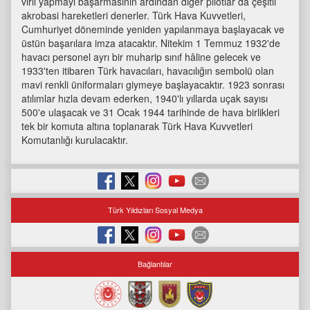
viril yapmayı başarmasının ardından diğer pilotlar da çeşitli
akrobasi hareketleri denerler. Türk Hava Kuvvetleri,
Cumhuriyet döneminde yeniden yapılanmaya başlayacak ve
üstün başarılara imza atacaktır. Nitekim 1 Temmuz 1932'de
havacı personel ayrı bir muharip sınıf hâline gelecek ve
1933'ten itibaren Türk havacıları, havacılığın sembolü olan
mavi renkli üniformaları giymeye başlayacaktır. 1923 sonrası
atılımlar hızla devam ederken, 1940'lı yıllarda uçak sayısı
500'e ulaşacak ve 31 Ocak 1944 tarihinde de hava birlikleri
tek bir komuta altına toplanarak Türk Hava Kuvvetleri
Komutanlığı kurulacaktır.
Türk Yıldızları Sosyal Medya
Bağlantılar