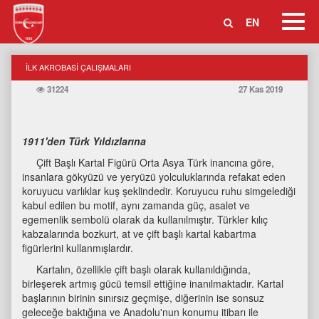
Toggl
EN
Navig
İLK AKROBASİ ÇALIŞMALARI
31224
27 Kas 2019
1911'den Türk Yıldızlarına
Çift Başlı Kartal Figürü Orta Asya Türk inancına göre,
insanlara gökyüzü ve yeryüzü yolculuklarında refakat eden
koruyucu varlıklar kuş şeklindedir. Koruyucu ruhu simgelediği
kabul edilen bu motif, aynı zamanda güç, asalet ve
egemenlik sembolü olarak da kullanılmıştır. Türkler kılıç
kabzalarında bozkurt, at ve çift başlı kartal kabartma
figürlerini kullanmışlardır.
Kartalın, özellikle çift başlı olarak kullanıldığında,
birleşerek artmış gücü temsil ettiğine inanılmaktadır. Kartal
başlarının birinin sınırsız geçmişe, diğerinin ise sonsuz
geleceğe baktığına ve Anadolu'nun konumu itibarı ile