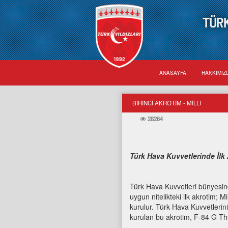
TÜRK
ANASAYFA
HAKKIMI
BİRİNCİ AKROTİM - MİLLÎ
28264
Türk Hava Kuvvetlerinde İlk
Türk Hava Kuvvetleri bünyesind
uygun nitelikteki ilk akrotim; 
kurulur. Türk Hava Kuvvetlerin
kurulan bu akrotim, F-84 G Thun