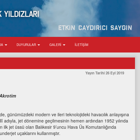
 YILDIZLARI
ZDA
DUYURULAR
GALERİ
İLETİŞİM
Yayın Tarihi
26 Eyl 2019
 Akrotim
e, günümüzdeki modern ve ileri teknolojideki havacılık anlayışına
Millî adıyla, jet dönemine geçilmesinin hemen ardından 1952 yılında
in ilk jet üssü olan Balıkesir 9’uncu Hava Üs Komutanlığında
derjet uçaklarını kullanmıştır.