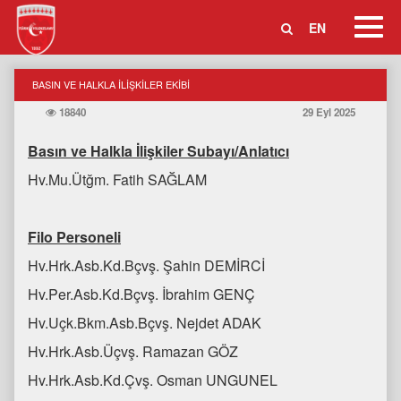
Toggl
EN
Navig
BASIN VE HALKLA İLİŞKİLER EKİBİ
18840
29 Eyl 2025
Basın ve Halkla İlişkiler Subayı/Anlatıcı
Hv.Mu.Ütğm. Fatih SAĞLAM
Filo Personeli
Hv.Hrk.Asb.Kd.Bçvş. Şahin DEMİRCİ
Hv.Per.Asb.Kd.Bçvş. İbrahim GENÇ
Hv.Uçk.Bkm.Asb.Bçvş. Nejdet ADAK
Hv.Hrk.Asb.Üçvş. Ramazan GÖZ
Hv.Hrk.Asb.Kd.Çvş. Osman UNGUNEL